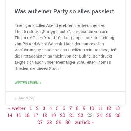
Was auf einer Party so alles passiert
Einen ganz tollen Abend erlebten die Besucher des
Theaterstücks „Partygeflüster“, dargeboten von der
Theater-AG des 9. und 10. Jahrgangs unter der Leitung
von Pia und Winni Waschk. Nach der humorvollen
Vorführung applaudierte das Publikum minutenlang, ließ
die Protagonisten gar nicht von der Bühne. Beindruckt
zeigte sich auch unser ehemaliger Schulleiter Thomas
Brieden, der dieses Stück
WEITER LESEN »
1. Juni 2023
« weiter
1
2
3
4
5
6
7
8
9
10
11
12
13
14
15
16
17
18
19
20
21
22
23
24
25
26
27
28
29
30
zurück »