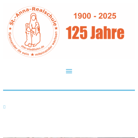
Was auf einer Party so alles passiert
Do.. 01.06.2023