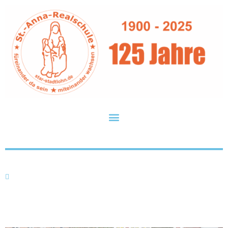
Upcycling-AG auf Müllsuche
Do.. 25.11.2021