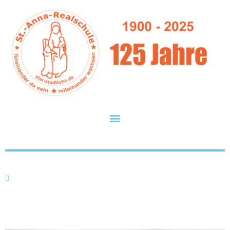
Fair-Trade-Bälle für die St.-Anna-Realschule
Mi.. 06.09.2023